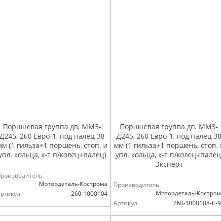
Поршневая группа дв. ММЗ-
Поршневая группа дв. ММЗ-
Д245, 260 Евро-1, под палец 38
Д245, 260 Евро-1, под палец 3
мм (1 гильза+1 поршень, стоп. и
мм (1 гильза+1 поршень, стоп. 
упл. кольца, к-т п/колец+палец)
упл. кольца, к-т п/колец+палец
Эксперт
Производитель
Мотордеталь-Кострома
Производитель
Мотордеталь-Костро
ртикул
260-1000104
Артикул
260-1000108-С-