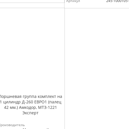
Артикул
245-1000105
Поршневая группа комплект на
1 цилиндр Д-260 ЕВРО1 (палец
42 мм.) Амкодор, МТЗ-1221
Эксперт
Производитель