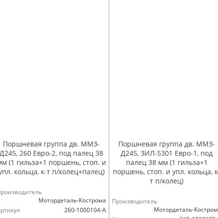
Поршневая группа дв. ММЗ-
Поршневая группа дв. ММЗ-
Д245, 260 Евро-2, под палец 38
Д245, ЗИЛ-5301 Евро-1, под
мм (1 гильза+1 поршень, стоп. и
палец 38 мм (1 гильза+1
упл. кольца, к-т п/колец+палец)
поршень, стоп. и упл. кольца, к
т п/колец)
Производитель
Мотордеталь-Кострома
Производитель
Мотордеталь-Костро
ртикул
260-1000104-А