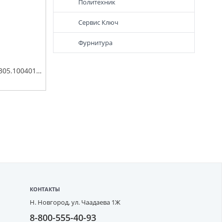
Политехник
Сервис Ключ
Фурнитура
Поршень дв. УМЗ-А305.1004018 (97,0) группа C, Евро-4,5 палец поршневой, стопорные и поршневые кольца мот.к-т Эксперт
КОНТАКТЫ
Н. Новгород,
ул. Чаадаева 1Ж
8-800-555-40-93