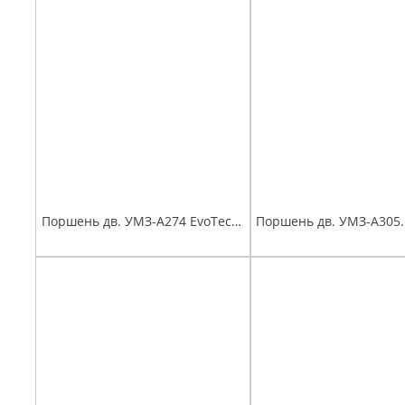
Поршень дв. УМЗ-А274 EvoTech 2.7 (97,5) группа С, Евро-4,5 палец поршневой, стопорные и поршневые кольца мот.к-т Эксперт