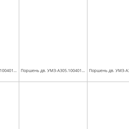
Поршень дв. УМЗ-А305.1004018 (96,5) группа B, Евро-4,5 палец поршневой, стопорные и поршневые кольца мот.к-т Эксперт
Поршень дв. УМЗ-А305.1004018 (96,5) группа C, Евро-4,5 палец поршневой, стопорные и поршневые кольца мот.к-т Эксперт