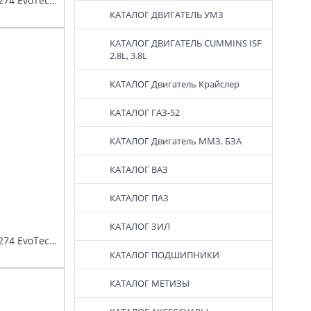
Поршень дв. УМЗ-А274 EvoTech 2.7 (97,0) группа А, Евро-4,5 палец поршневой, стопорные и поршневые кольца мот.к-т Эксперт
КАТАЛОГ ДВИГАТЕЛЬ УМЗ
КАТАЛОГ ДВИГАТЕЛЬ СUMMINS ISF
2.8L, 3.8L
КАТАЛОГ Двигатель Крайслер
КАТАЛОГ ГАЗ-52
КАТАЛОГ Двигатель ММЗ, БЗА
КАТАЛОГ ВАЗ
КАТАЛОГ ПАЗ
КАТАЛОГ ЗИЛ
Поршень дв. УМЗ-А274 EvoTech 2.7 (97,5) группа В, Евро-4,5 палец поршневой, стопорные и поршневые кольца мот.к-т Эксперт
КАТАЛОГ ПОДШИПНИКИ
КАТАЛОГ МЕТИЗЫ