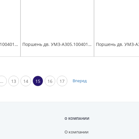
Поршень дв. УМЗ-А305.1004018 (96,5) группа А, Евро-4,5 палец поршневой, стопорные и поршневые кольца мот.к-т Эксперт
Поршень дв. УМЗ-А305.1004018 (97,0) группа B, Евро-4,5 палец поршневой, стопорные и поршневые кольца мот.к-т Эксперт
Вперед
...
13
14
15
16
17
О КОМПАНИИ
О компании