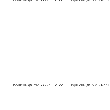
Поршень дв. УМЗ-А274 EvoTech 2.7 (96,5) группа Д, Евро-4,5 палец поршневой, стопорные и поршневые кольца мот.к-т Эксперт
Поршень дв. УМЗ-А274 EvoTech 2.7 (97,0) группа В, Евро-4,5 палец поршневой, стопорные и поршневые кольца мот.к-т Эксперт