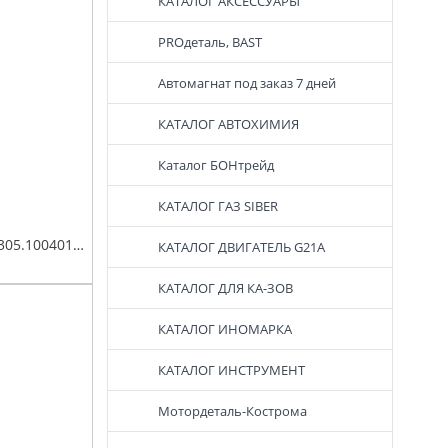
КАТАЛОГ АКСЕССУАРЫ
PROдеталь, BAST
Автомагнат под заказ 7 дней
КАТАЛОГ АВТОХИМИЯ
Каталог БОНтрейд
КАТАЛОГ ГАЗ SIBER
Поршень дв. УМЗ-А305.1004018 (96,5) группа D, Евро-4,5 палец поршневой, стопорные и поршневые кольца мот.к-т Эксперт
КАТАЛОГ ДВИГАТЕЛЬ G21A
КАТАЛОГ ДЛЯ КА-ЗОВ
КАТАЛОГ ИНОМАРКА
КАТАЛОГ ИНСТРУМЕНТ
Мотордеталь-Кострома