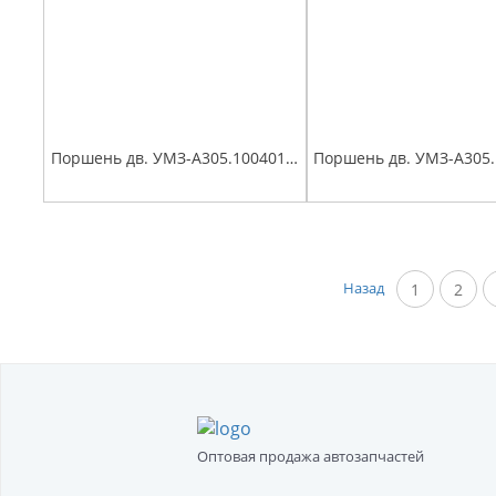
Поршень дв. УМЗ-А305.1004018 (96,5) группа E, Евро-4,5 палец поршневой, стопорные и поршневые кольца мот.к-т Эксперт
Назад
1
2
Оптовая продажа автозапчастей