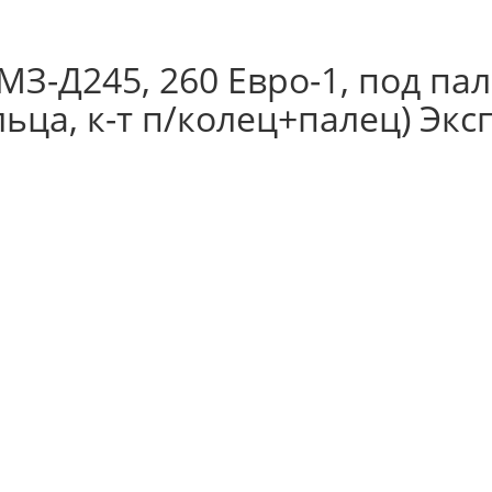
З-Д245, 260 Евро-1, под пал
льца, к-т п/колец+палец) Экс