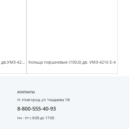
Гильза блока цилиндров (100,0) дв.УМЗ-421 и его модиф. (4 шт к-т)
Кольца поршневые (100,0) дв. УМЗ-4216 Е-4
КОНТАКТЫ
Н. Новгород,
ул. Чаадаева 1Ж
8-800-555-40-93
пн - пт с 8:00 до 17:00