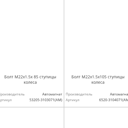
Болт М22х1.5х 85 ступицы
Болт М22х1.5х105 ступицы
колеса
колеса
Производитель
Автомагнат
Производитель
Автомагна
ртикул
53205-3103071(АМ)
Артикул
6520-3104071(А