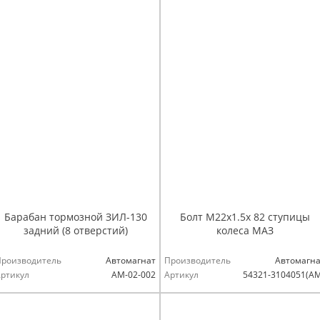
Барабан тормозной ЗИЛ-130
Болт М22х1.5х 82 ступицы
задний (8 отверстий)
колеса МАЗ
Производитель
Автомагнат
Производитель
Автомагна
ртикул
AM-02-002
Артикул
54321-3104051(А