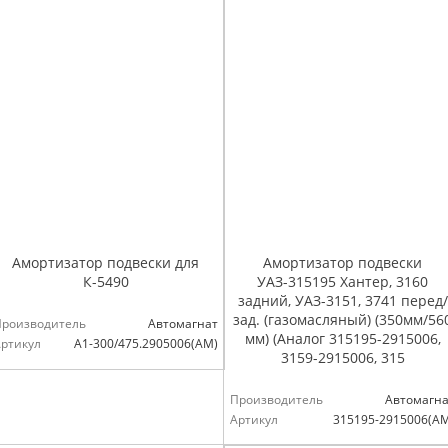
Амортизатор подвески для
Амортизатор подвески
К-5490
УАЗ-315195 Хантер, 3160
задний, УАЗ-3151, 3741 перед/
зад. (газомасляный) (350мм/56
Производитель
Автомагнат
мм) (Аналог 315195-2915006,
ртикул
А1-300/475.2905006(АМ)
3159-2915006, 315
Производитель
Автомагна
Артикул
315195-2915006(А