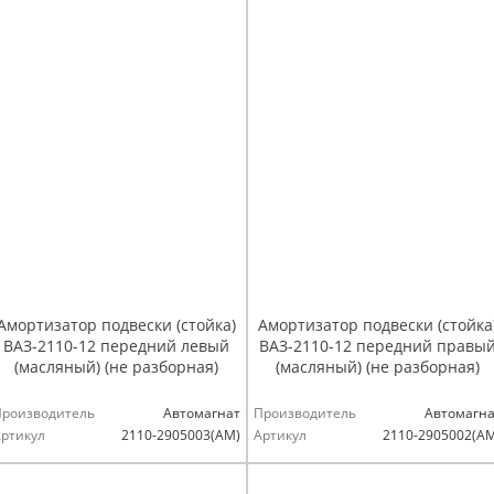
Амортизатор подвески (стойка)
Амортизатор подвески (стойка
ВАЗ-2110-12 передний левый
ВАЗ-2110-12 передний правы
(масляный) (не разборная)
(масляный) (не разборная)
Производитель
Автомагнат
Производитель
Автомагна
ртикул
2110-2905003(АМ)
Артикул
2110-2905002(А