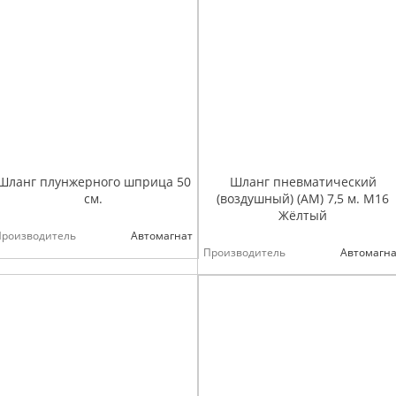
Шланг плунжерного шприца 50
Шланг пневматический
см.
(воздушный) (АМ) 7,5 м. М16
Жёлтый
Производитель
Автомагнат
Производитель
Автомагна