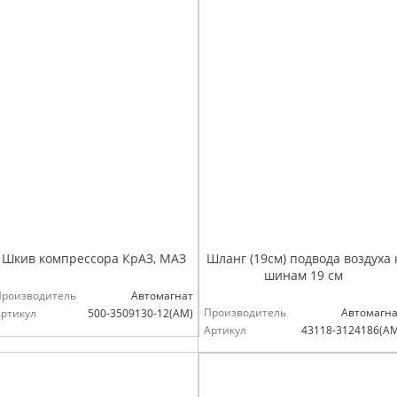
Шкив компрессора КрАЗ, МАЗ
Шланг (19см) подвода воздуха 
шинам 19 см
Производитель
Автомагнат
Производитель
Автомагна
ртикул
500-3509130-12(АМ)
Артикул
43118-3124186(А