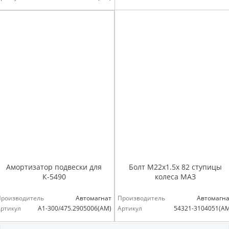
Амортизатор подвески для
Болт М22х1.5х 82 ступицы
К-5490
колеса МАЗ
Производитель
Автомагнат
Производитель
Автомагна
ртикул
А1-300/475.2905006(АМ)
Артикул
54321-3104051(А