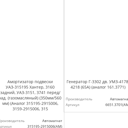
Амортизатор подвески
Генератор Г-3302 дв. УМЗ-4178
УАЗ-315195 Хантер, 3160
4218 (65А) (аналог 161.3771)
задний, УАЗ-3151, 3741 перед/
зад. (газомасляный) (350мм/560
Производитель
Автомагна
мм) (Аналог 315195-2915006,
Артикул
6651.3701(А
3159-2915006, 315
Производитель
Автомагнат
ртикул
315195-2915006(АМ)