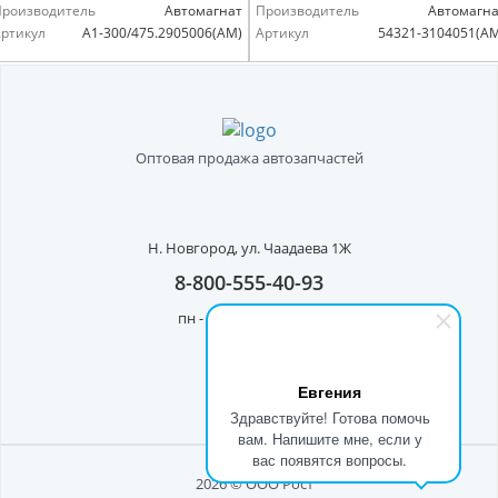
Производитель
Автомагнат
Производитель
Автомагна
ртикул
А1-300/475.2905006(АМ)
Артикул
54321-3104051(А
Оптовая продажа автозапчастей
Н. Новгород,
ул. Чаадаева 1Ж
8-800-555-40-93
пн - пт с 8:00 до 17:00
Евгения
Здравствуйте! Готова помочь
вам. Напишите мне, если у
вас появятся вопросы.
2026 © ООО Рост"