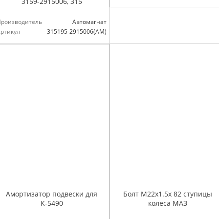
3159-2915006, 315
Производитель
Автомагнат
ртикул
315195-2915006(АМ)
Амортизатор подвески для
Болт М22х1.5х 82 ступицы
К-5490
колеса МАЗ