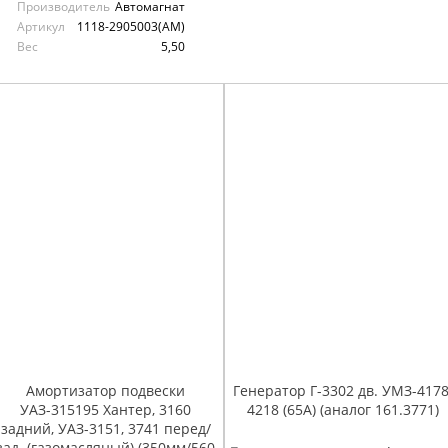
Производитель
Автомагнат
Артикул
1118-2905003(АМ)
Вес
5,50
Амортизатор подвески
Генератор Г-3302 дв. УМЗ-4178
УАЗ-315195 Хантер, 3160
4218 (65А) (аналог 161.3771)
задний, УАЗ-3151, 3741 перед/
зад. (газомасляный) (350мм/560