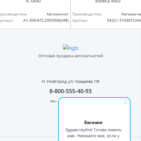
К-5490
колеса МАЗ
Производитель
Автомагнат
Производитель
Автомагна
ртикул
А1-300/475.2905006(АМ)
Артикул
54321-3104051(А
Оптовая продажа автозапчастей
Н. Новгород,
ул. Чаадаева 1Ж
8-800-555-40-93
пн - пт с 8:00 до 17:00
Евгения
Здравствуйте! Готова помочь
вам. Напишите мне, если у