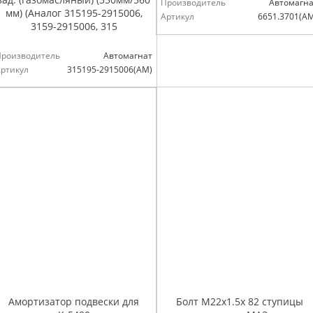
Производитель
Автомагна
мм) (Аналог 315195-2915006,
Артикул
6651.3701(А
3159-2915006, 315
Производитель
Автомагнат
ртикул
315195-2915006(АМ)
Амортизатор подвески для
Болт М22х1.5х 82 ступицы