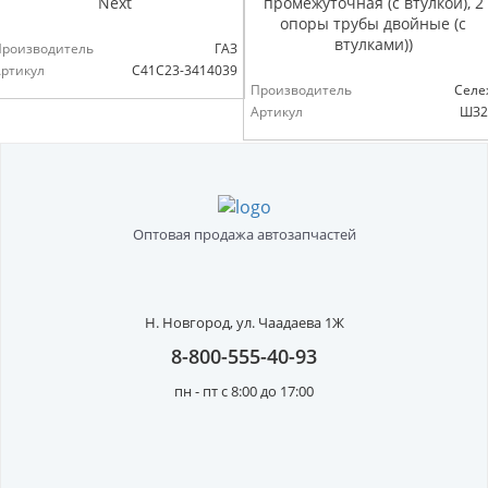
Next
промежуточная (с втулкой), 2
опоры трубы двойные (с
втулками))
Производитель
ГАЗ
ртикул
С41С23-3414039
Производитель
Селе
Артикул
ШЗ2
Оптовая продажа автозапчастей
Н. Новгород,
ул. Чаадаева 1Ж
8-800-555-40-93
пн - пт с 8:00 до 17:00