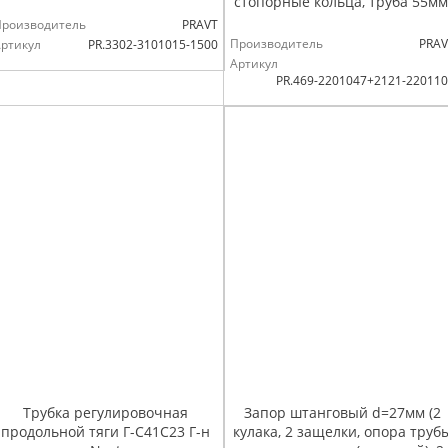
стопорные кольца, труба 55мм
Производитель
PRAVT
Производитель
PRAV
ртикул
PR.3302-3101015-1500
Артикул
PR.469-2201047+2121-22011
Трубка регулировочная
Запор штанговый d=27мм (2
продольной тяги Г-С41С23 Г-н
кулака, 2 защелки, опора труб