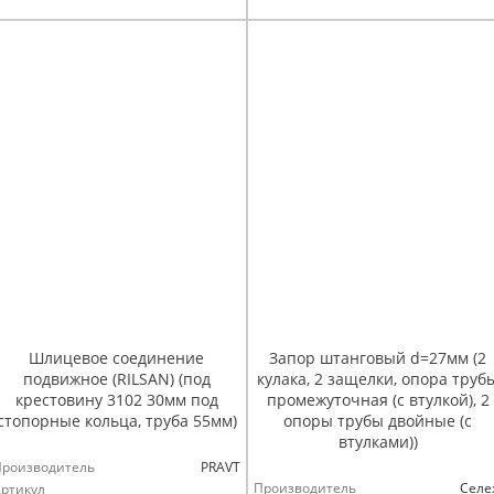
Шлицевое соединение
Запор штанговый d=27мм (2
подвижное (RILSAN) (под
кулака, 2 защелки, опора труб
крестовину 3102 30мм под
промежуточная (с втулкой), 2
стопорные кольца, труба 55мм)
опоры трубы двойные (с
втулками))
Производитель
PRAVT
Производитель
Селе
ртикул