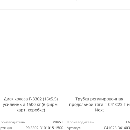
Диск колеса Г-3302 (16х5.5)
Трубка регулировочная
усиленный 1500 кг (в фирм.
продольной тяги Г-С41С23 Г-н
карт. коробке)
Next
Производитель
PRAVT
Производитель
ГА
ртикул
PR.3302-3101015-1500
Артикул
С41С23-34140