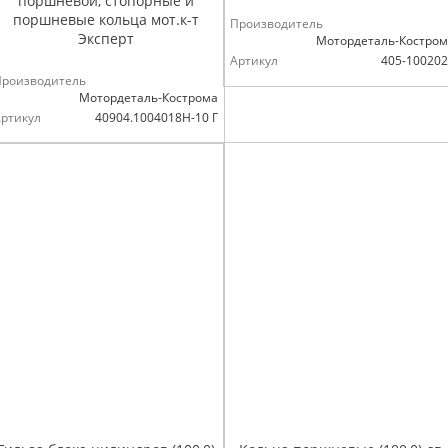
поршневой, стопорные и
поршневые кольца мот.к-т
Производитель
Эксперт
Мотордеталь-Костро
Артикул
405-10020
Производитель
Мотордеталь-Кострома
ртикул
40904.1004018Н-10 Г