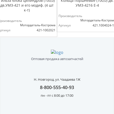
Гильза блока цилиндров (100,0)
Кольца поршневые (100,0) дв.
дв.УМЗ-421 и его модиф. (4 шт
УМЗ-4216 Е-4
к-т)
Производитель
Мотордеталь-Костро
Производитель
Мотордеталь-Кострома
Артикул
421.1004024-
ртикул
421-1002021
Оптовая продажа автозапчастей
Н. Новгород,
ул. Чаадаева 1Ж
8-800-555-40-93
пн - пт с 8:00 до 17:00