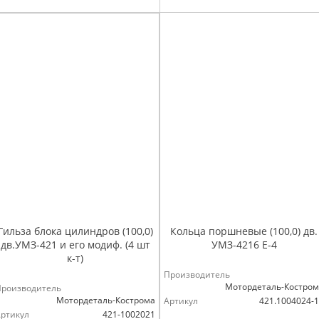
Гильза блока цилиндров (100,0)
Кольца поршневые (100,0) дв.
дв.УМЗ-421 и его модиф. (4 шт
УМЗ-4216 Е-4
к-т)
Производитель
Мотордеталь-Костро
Производитель
Мотордеталь-Кострома
Артикул
421.1004024-
ртикул
421-1002021