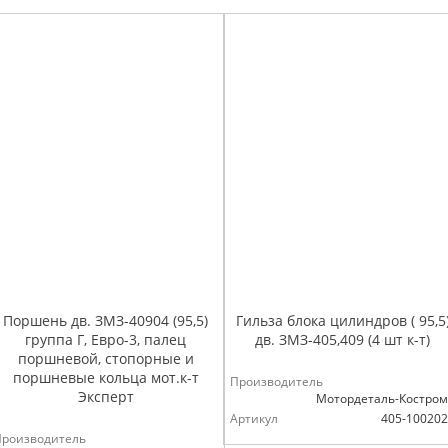
Поршень дв. ЗМЗ-40904 (95,5)
Гильза блока цилиндров ( 95,5
группа Г, Евро-3, палец
дв. ЗМЗ-405,409 (4 шт к-т)
поршневой, стопорные и
поршневые кольца мот.к-т
Производитель
Эксперт
Мотордеталь-Костро
Артикул
405-10020
Производитель