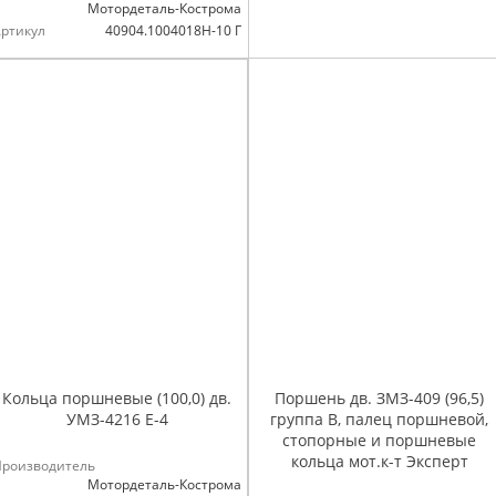
Мотордеталь-Кострома
ртикул
40904.1004018Н-10 Г
Кольца поршневые (100,0) дв.
Поршень дв. ЗМЗ-409 (96,5)
УМЗ-4216 Е-4
группа В, палец поршневой,
стопорные и поршневые
кольца мот.к-т Эксперт
Производитель
Мотордеталь-Кострома