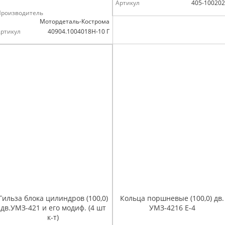
Артикул
405-10020
Производитель
Мотордеталь-Кострома
ртикул
40904.1004018Н-10 Г
Гильза блока цилиндров (100,0)
Кольца поршневые (100,0) дв.
дв.УМЗ-421 и его модиф. (4 шт
УМЗ-4216 Е-4
к-т)