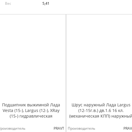
Вес
5,41
Подшипник выжимной Лада
Шрус наружный Лада Largus
Vesta (15-), Largus (12-), XRay
(12-15г.в.) дв.1.6 16 кл.
(15-) гидравлическая
(механическая КПП) наружны
Производитель
PRAVT
Производитель
PRAV