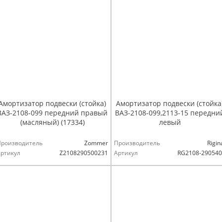
Амортизатор подвески (стойка)
Амортизатор подвески (стойка
ВАЗ-2108-099 передний правый
ВАЗ-2108-099,2113-15 передни
(масляный) (17334)
левый
Производитель
Zommer
Производитель
Rigin
ртикул
Z2108290500231
Артикул
RG2108-29054