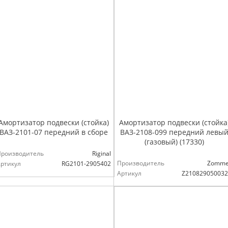
Амортизатор подвески (стойка)
Амортизатор подвески (стойка
ВАЗ-2101-07 передний в сборе
ВАЗ-2108-099 передний левы
(газовый) (17330)
Производитель
Riginal
Производитель
Zomme
ртикул
RG2101-2905402
Артикул
Z210829050032