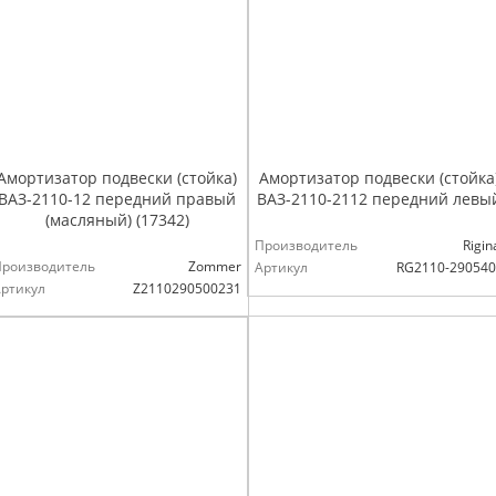
Амортизатор подвески (стойка)
Амортизатор подвески (стойка
ВАЗ-2110-12 передний правый
ВАЗ-2110-2112 передний левы
(масляный) (17342)
Производитель
Rigin
Производитель
Zommer
Артикул
RG2110-29054
ртикул
Z2110290500231