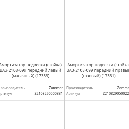
Амортизатор подвески (стойка)
Амортизатор подвески (стойка
ВАЗ-2108-099 передний левый
ВАЗ-2108-099 передний правы
(масляный) (17333)
(газовый) (17331)
Производитель
Zommer
Производитель
Zomme
ртикул
Z2108290500331
Артикул
Z210829050022