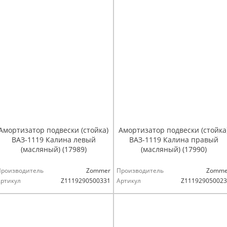
Амортизатор подвески (стойка)
Амортизатор подвески (стойка
ВАЗ-1119 Калина левый
ВАЗ-1119 Калина правый
(масляный) (17989)
(масляный) (17990)
Производитель
Zommer
Производитель
Zomme
ртикул
Z1119290500331
Артикул
Z111929050023