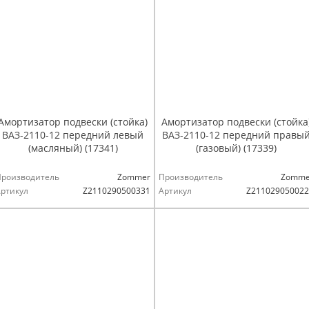
Амортизатор подвески (стойка)
Амортизатор подвески (стойка
ВАЗ-2110-12 передний левый
ВАЗ-2110-12 передний правы
(масляный) (17341)
(газовый) (17339)
Производитель
Zommer
Производитель
Zomme
ртикул
Z2110290500331
Артикул
Z211029050022