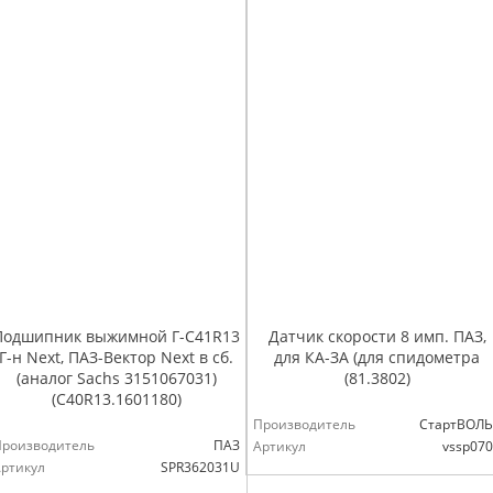
Подшипник выжимной Г-С41R13
Датчик скорости 8 имп. ПАЗ,
Г-н Next, ПАЗ-Вектор Next в сб.
для КА-ЗА (для спидометра
(аналог Sachs 3151067031)
(81.3802)
(С40R13.1601180)
Производитель
СтартВОЛЬ
Производитель
ПАЗ
Артикул
vssp07
ртикул
SPR362031U