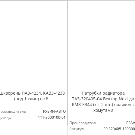
Шкворень ПАЗ-4234, КАВЗ-4238
Патрубки радиатора
(под 1 клин) в сб.
ПАЗ-320405-04 Вектор Next дв
ЯМЗ-5344 (к-т 2 шт.) силикон с
хомутами
Производитель
РУБИН-АВТО
ртикул
111-3000100-01
Производитель
PRAV
Артикул
PR.320405-13030