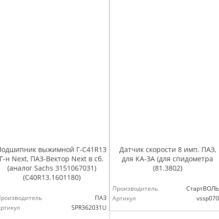
Подшипник выжимной Г-С41R13
Датчик скорости 8 имп. ПАЗ,
Г-н Next, ПАЗ-Вектор Next в сб.
для КА-ЗА (для спидометра
(аналог Sachs 3151067031)
(81.3802)
(С40R13.1601180)
Производитель
СтартВОЛЬ
Производитель
ПАЗ
Артикул
vssp07
ртикул
SPR362031U