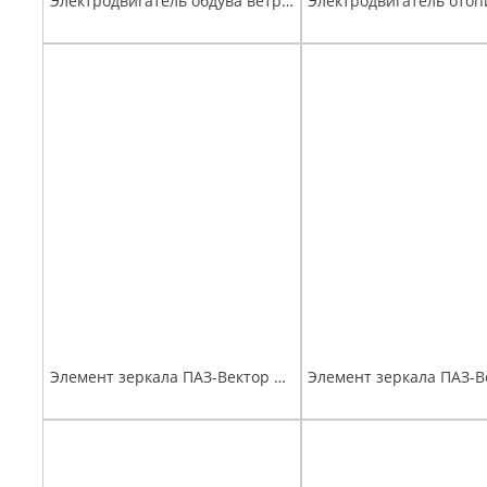
Электродвигатель обдува ветрового стекла ПАЗ-3205 с ротором
Элемент зеркала ПАЗ-Вектор Next левое (с обогревом) (Астрофизика)