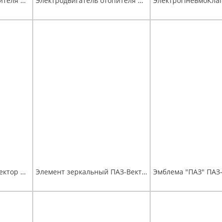
Электродвигатель отопителя фронтального ПАЗ-320302-08 12В
Электродвигатель отопителя фронтального ПАЗ-3204,320412 24В
Элемент зеркала ПАЗ-Вектор Next правое (с обогревом) (Астрофизика)
Элемент зеркальный ПАЗ-Вектор Next дополнительный с рамкой для зеркала заднего вида правого (Астрофизика)