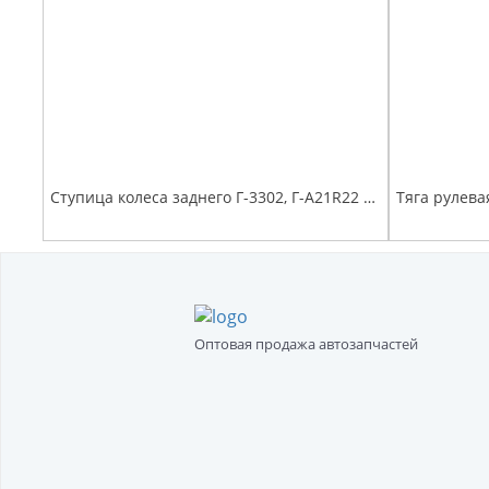
Ступица колеса заднего Г-3302, Г-А21R22 Г-ль Next с подшипниками и шпильками
Тяга рулева
Оптовая продажа автозапчастей