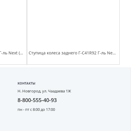
Наконечник рулевой Г-А21R22 Г-ль Next (аналог .ВМ-G-3414056)
Ступица колеса заднего Г-C41R92 Г-ль Next 4,6т в сборе с АБС, подшипником и шпильками
КОНТАКТЫ
Н. Новгород,
ул. Чаадаева 1Ж
8-800-555-40-93
пн - пт с 8:00 до 17:00