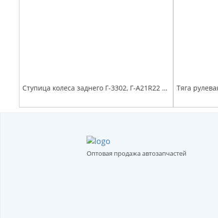
Ступица колеса заднего Г-3302, Г-А21R22 Г-ль Next с подшипниками и шпильками
Тяга рулева
Оптовая продажа автозапчастей