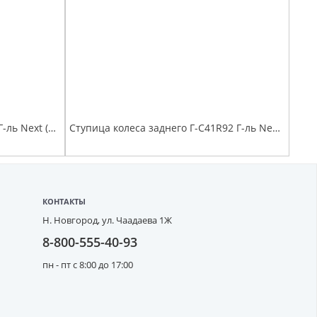
Наконечник рулевой Г-А21R22 Г-ль Next (аналог .ВМ-G-3414056)
Ступица колеса заднего Г-C41R92 Г-ль Next 4,6т в сборе с АБС, подшипником и шпильками
КОНТАКТЫ
Н. Новгород,
ул. Чаадаева 1Ж
8-800-555-40-93
пн - пт с 8:00 до 17:00