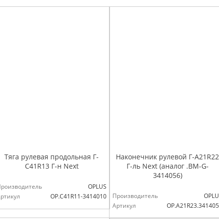
Тяга рулевая продольная Г-
Наконечник рулевой Г-А21R22
С41R13 Г-н Next
Г-ль Next (аналог .ВМ-G-
3414056)
Производитель
OPLUS
Производитель
OPLU
ртикул
OP.C41R11-3414010
Артикул
OP.A21R23.34140