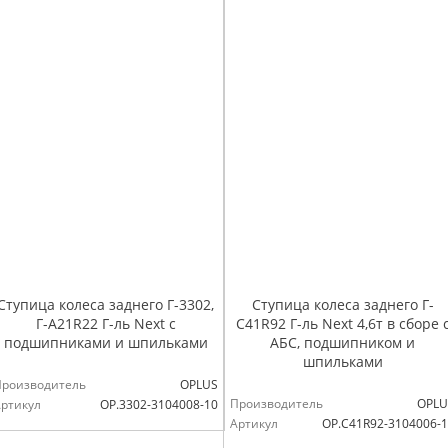
Ступица колеса заднего Г-3302,
Ступица колеса заднего Г-
Г-А21R22 Г-ль Next с
C41R92 Г-ль Next 4,6т в сборе 
подшипниками и шпильками
АБС, подшипником и
шпильками
Производитель
OPLUS
Производитель
OPLU
ртикул
OP.3302-3104008-10
Артикул
OP.C41R92-3104006-