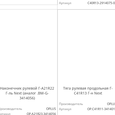
Артикул
С40R13-2914075-
Наконечник рулевой Г-А21R22
Тяга рулевая продольная Г-
Г-ль Next (аналог .ВМ-G-
С41R13 Г-н Next
3414056)
Производитель
OPLU
Производитель
OPLUS
Артикул
OP.C41R11-34140
ртикул
OP.A21R23.3414056