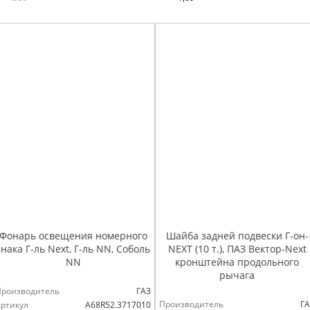
Фонарь освещения номерного
Шайба задней подвески Г-он-
знака Г-ль Next, Г-ль NN, Соболь
NEXT (10 т.), ПАЗ Вектор-Next
NN
кронштейна продольного
рычага
Производитель
ГАЗ
Производитель
ГА
ртикул
А68R52.3717010