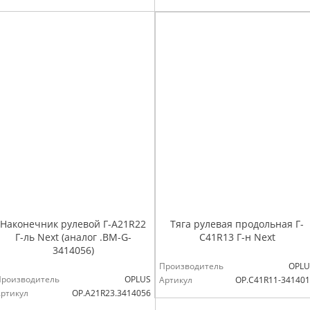
Наконечник рулевой Г-А21R22
Тяга рулевая продольная Г-
Г-ль Next (аналог .ВМ-G-
С41R13 Г-н Next
3414056)
Производитель
OPLU
Производитель
OPLUS
Артикул
OP.C41R11-34140
ртикул
OP.A21R23.3414056