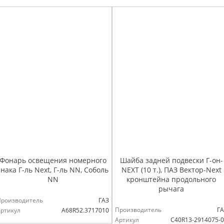
Фонарь освещения номерного
Шайба задней подвески Г-он-
знака Г-ль Next, Г-ль NN, Соболь
NEXT (10 т.), ПАЗ Вектор-Next
NN
кронштейна продольного
рычага
Производитель
ГАЗ
Производитель
ГА
ртикул
А68R52.3717010
Артикул
С40R13-2914075-