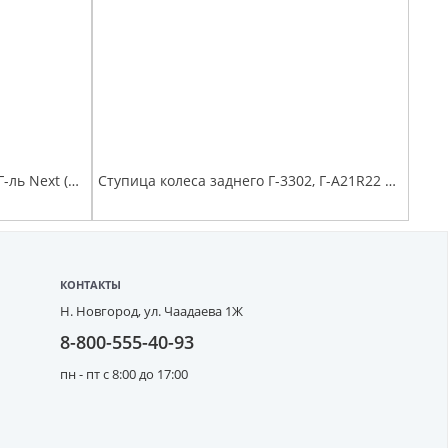
Наконечник рулевой Г-А21R22 Г-ль Next (аналог .ВМ-G-3414056)
Ступица колеса заднего Г-3302, Г-А21R22 Г-ль Next с подшипниками и шпильками
КОНТАКТЫ
Н. Новгород,
ул. Чаадаева 1Ж
8-800-555-40-93
пн - пт с 8:00 до 17:00