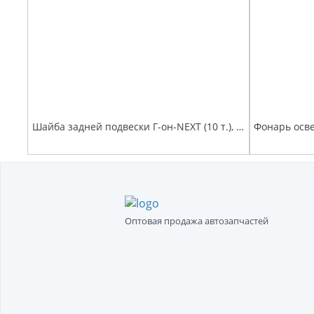
Шайба задней подвески Г-он-NEXT (10 т.), ПАЗ Вектор-Next кронштейна продольного рычага
Оптовая продажа автозапчастей