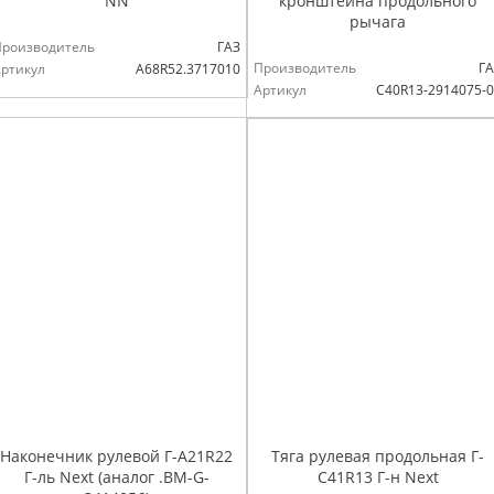
NN
кронштейна продольного
рычага
Производитель
ГАЗ
Производитель
ГА
ртикул
А68R52.3717010
Артикул
С40R13-2914075-
Наконечник рулевой Г-А21R22
Тяга рулевая продольная Г-
Г-ль Next (аналог .ВМ-G-
С41R13 Г-н Next