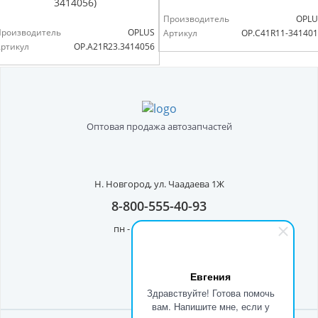
3414056)
Производитель
OPLU
Производитель
OPLUS
Артикул
OP.C41R11-34140
ртикул
OP.A21R23.3414056
Оптовая продажа автозапчастей
Н. Новгород,
ул. Чаадаева 1Ж
8-800-555-40-93
пн - пт с 8:00 до 17:00
Евгения
Здравствуйте! Готова помочь
вам. Напишите мне, если у