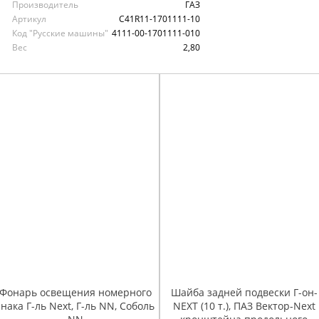
Производитель
ГАЗ
Артикул
С41R11-1701111-10
Код "Русские машины"
4111-00-1701111-010
Вес
2,80
Фонарь освещения номерного
Шайба задней подвески Г-он-
знака Г-ль Next, Г-ль NN, Соболь
NEXT (10 т.), ПАЗ Вектор-Next