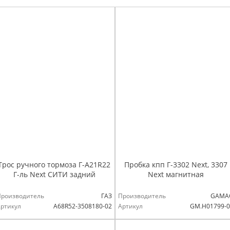
Трос ручного тормоза Г-А21R22
Пробка кпп Г-3302 Next, 3307
Г-ль Next СИТИ задний
Next магнитная
Производитель
ГАЗ
Производитель
GAMA
ртикул
А68R52-3508180-02
Артикул
GM.Н01799-0