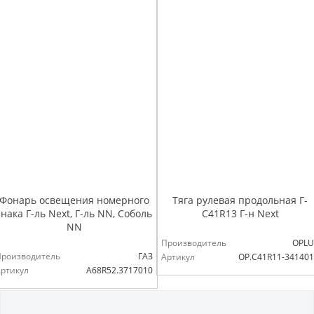
Фонарь освещения номерного
Тяга рулевая продольная Г-
знака Г-ль Next, Г-ль NN, Соболь
С41R13 Г-н Next
NN
Производитель
OPLU
Производитель
ГАЗ
Артикул
OP.C41R11-34140
ртикул
А68R52.3717010