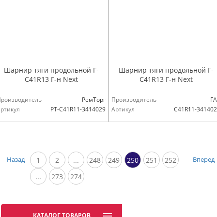
Шарнир тяги продольной Г-
Шарнир тяги продольной Г-
С41R13 Г-н Next
С41R13 Г-н Next
Производитель
РемТорг
Производитель
ГА
ртикул
РТ-С41R11-3414029
Артикул
С41R11-34140
Назад
Вперед
1
2
...
248
249
250
251
252
...
273
274
КАТАЛОГ ТОВАРОВ