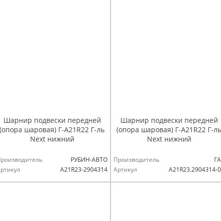
Шарнир подвески передней
Шарнир подвески передней
(опора шаровая) Г-А21R22 Г-ль
(опора шаровая) Г-А21R22 Г-л
Next нижний
Next нижний
Производитель
РУБИН-АВТО
Производитель
ГА
ртикул
A21R23-2904314
Артикул
А21R23.2904314-