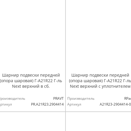
Шарнир подвески передней
Шарнир подвески передней
(опора шаровая) Г-А21R22 Г-ль
(опора шаровая) Г-А21R22 Г-л
Next верхний в сб.
Next верхний с уплотнителем
Производитель
PRAVT
Производитель
RPa
ртикул
PR.A21R23.2904414
Артикул
A21R23-2904414-