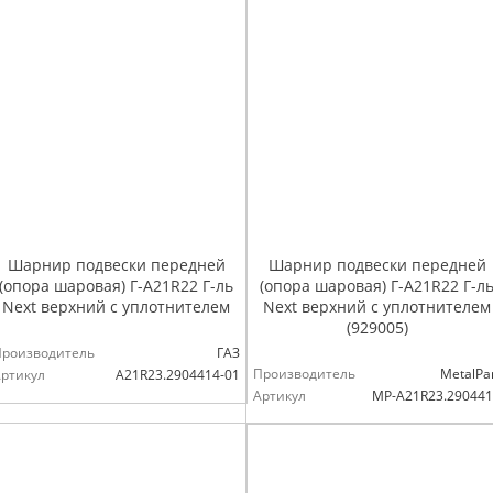
Шарнир подвески передней
Шарнир подвески передней
(опора шаровая) Г-А21R22 Г-ль
(опора шаровая) Г-А21R22 Г-л
Next верхний с уплотнителем
Next верхний с уплотнителем
(929005)
Производитель
ГАЗ
Производитель
MetalPa
ртикул
А21R23.2904414-01
Артикул
MP-A21R23.29044