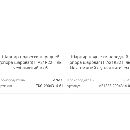
Шарнир подвески передней
Шарнир подвески передней
(опора шаровая) Г-А21R22 Г-ль
(опора шаровая) Г-А21R22 Г-л
Next нижний в сб.
Next нижний с уплотнителем
Производитель
TANAKI
Производитель
RPa
ртикул
TKG-2904314-61
Артикул
А21R23-2904314-