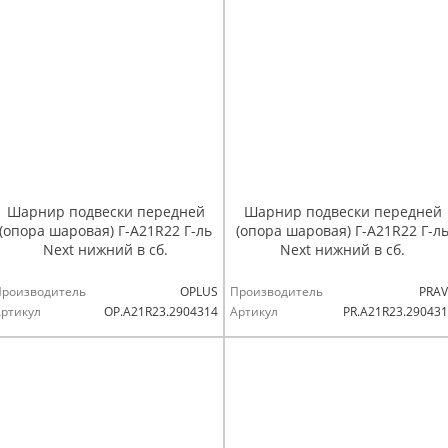
Шарнир подвески передней
Шарнир подвески передней
(опора шаровая) Г-А21R22 Г-ль
(опора шаровая) Г-А21R22 Г-л
Next нижний в сб.
Next нижний в сб.
Производитель
OPLUS
Производитель
PRAV
ртикул
OP.A21R23.2904314
Артикул
PR.A21R23.29043