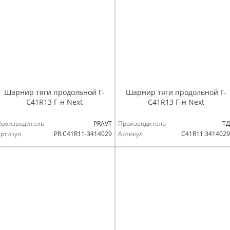
Шарнир тяги продольной Г-
Шарнир тяги продольной Г-
С41R13 Г-н Next
С41R13 Г-н Next
Производитель
PRAVT
Производитель
ТД
ртикул
PR.C41R11-3414029
Артикул
С41R11.341402