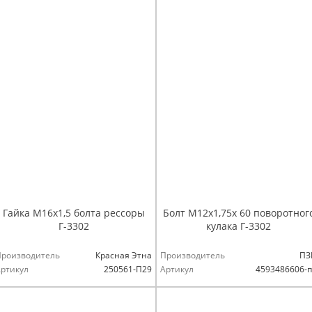
Гайка М16х1,5 болта рессоры
Болт М12х1,75х 60 поворотног
Г-3302
кулака Г-3302
Производитель
Красная Этна
Производитель
ПЗ
ртикул
250561-П29
Артикул
4593486606-