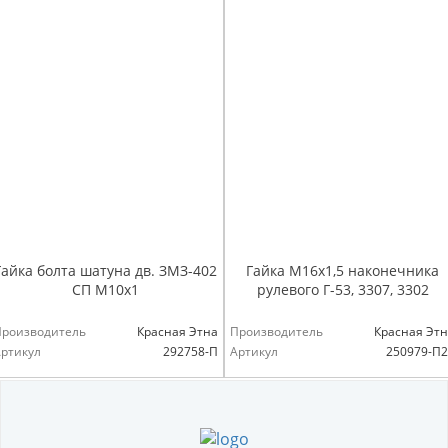
Гайка болта шатуна дв. ЗМЗ-402
Гайка М16х1,5 наконечника
СП М10х1
рулевого Г-53, 3307, 3302
Производитель
Красная Этна
Производитель
Красная Эт
ртикул
292758-П
Артикул
250979-П