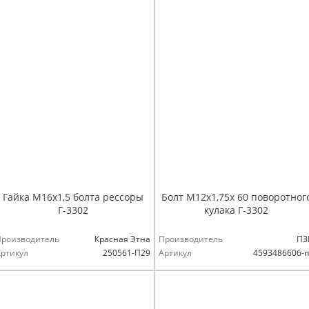
Гайка М16х1,5 болта рессоры
Болт М12х1,75х 60 поворотног
Г-3302
кулака Г-3302
Производитель
Красная Этна
Производитель
ПЗ
ртикул
250561-П29
Артикул
4593486606-