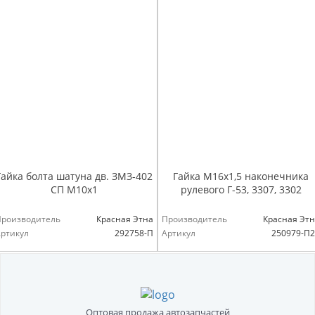
Гайка болта шатуна дв. ЗМЗ-402
Гайка М16х1,5 наконечника
СП М10х1
рулевого Г-53, 3307, 3302
Производитель
Красная Этна
Производитель
Красная Эт
ртикул
292758-П
Артикул
250979-П
Оптовая продажа автозапчастей