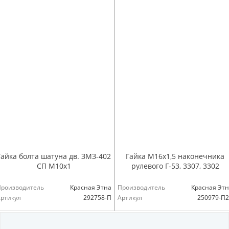
Гайка болта шатуна дв. ЗМЗ-402
Гайка М16х1,5 наконечника
СП М10х1
рулевого Г-53, 3307, 3302
Производитель
Красная Этна
Производитель
Красная Эт
ртикул
292758-П
Артикул
250979-П