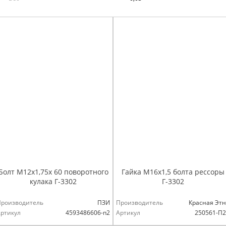
Болт М12х1,75х 60 поворотного
Гайка М16х1,5 болта рессоры
кулака Г-3302
Г-3302
Производитель
ПЗИ
Производитель
Красная Эт
ртикул
4593486606-п2
Артикул
250561-П