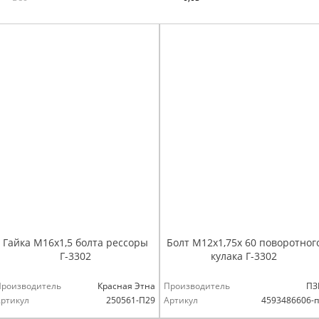
Гайка М16х1,5 болта рессоры
Болт М12х1,75х 60 поворотног
Г-3302
кулака Г-3302
Производитель
Красная Этна
Производитель
ПЗ
ртикул
250561-П29
Артикул
4593486606-