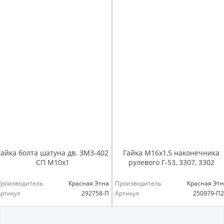
Гайка болта шатуна дв. ЗМЗ-402
Гайка М16х1,5 наконечника
СП М10х1
рулевого Г-53, 3307, 3302
Производитель
Красная Этна
Производитель
Красная Эт
ртикул
292758-П
Артикул
250979-П