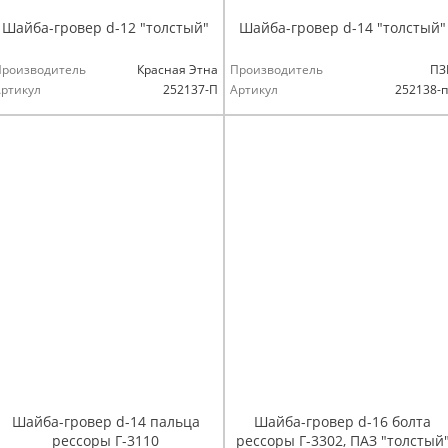
Шайба-гровер d-12 "толстый"
Шайба-гровер d-14 "толстый"
Производитель
Красная Этна
Производитель
ПЗ
ртикул
252137-П
Артикул
252138-
Шайба-гровер d-14 пальца
Шайба-гровер d-16 болта
рессоры Г-3110
рессоры Г-3302, ПАЗ "толстый