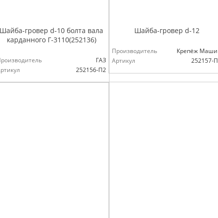
Шайба-гровер d-10 болта вала
Шайба-гровер d-12
карданного Г-3110(252136)
Производитель
Крепёж Маши
Производитель
ГАЗ
Артикул
252157-
ртикул
252156-П2