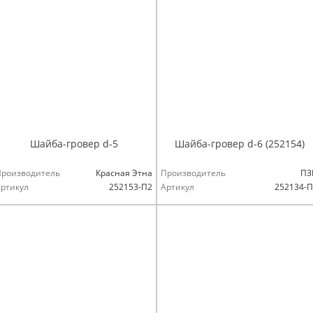
Шайба-гровер d-5
Шайба-гровер d-6 (252154)
Производитель
Красная Этна
Производитель
ПЗ
ртикул
252153-П2
Артикул
252134-