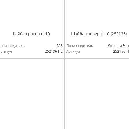
Шайба-гровер d-10
Шайба-гровер d-10 (252136)
Производитель
ГАЗ
Производитель
Красная Эт
ртикул
252136-П2
Артикул
252156-