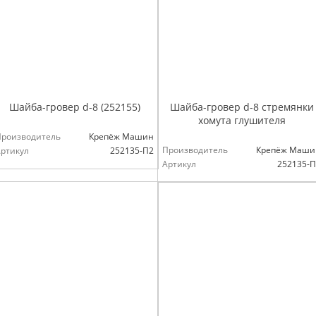
Шайба-гровер d-8 (252155)
Шайба-гровер d-8 стремянки
хомута глушителя
Производитель
Крепёж Машин
Производитель
Крепёж Маши
ртикул
252135-П2
Артикул
252135-