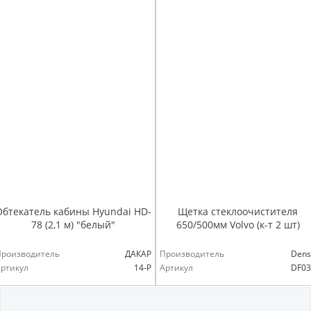
Обтекатель кабины Hyundai HD-
Щетка стеклоочистителя
78 (2,1 м) "белый"
650/500мм Volvo (к-т 2 шт)
Производитель
ДАКАР
Производитель
Dens
ртикул
14-Р
Артикул
DF03