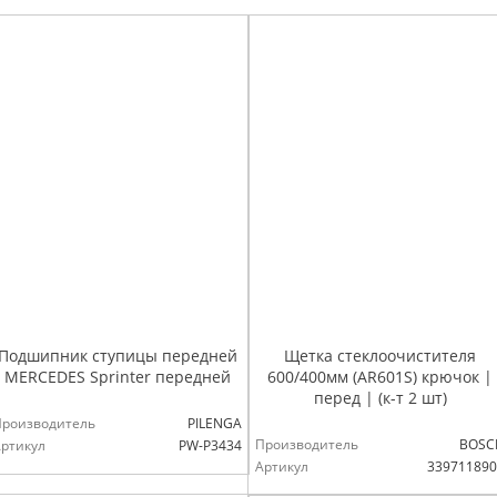
Подшипник ступицы передней
Щетка стеклоочистителя
MERCEDES Sprinter передней
600/400мм (AR601S) крючок |
перед | (к-т 2 шт)
Производитель
PILENGA
Производитель
BOSC
ртикул
PW-P3434
Артикул
339711890