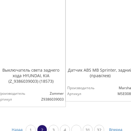
Выключатель света заднего
Датчик ABS MB Sprinter, задни
хода HYUNDAI, KIA
(прав/лев)
(Z_9386039003) (18573)
Производитель
Marsha
Производитель
Zommer
Артикул
MSE008
ртикул
Z9386039003
Назад
Вперед
1
2
3
4
...
31
32