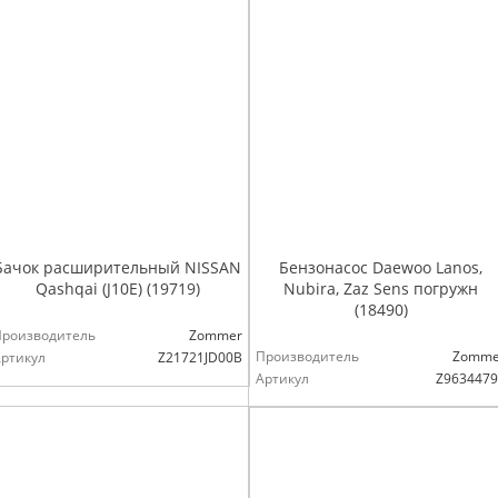
Бачок расширительный NISSAN
Бензонасос Daewoo Lanos,
Qashqai (J10E) (19719)
Nubira, Zaz Sens погружн
(18490)
Производитель
Zommer
Производитель
Zomme
ртикул
Z21721JD00B
Артикул
Z9634479