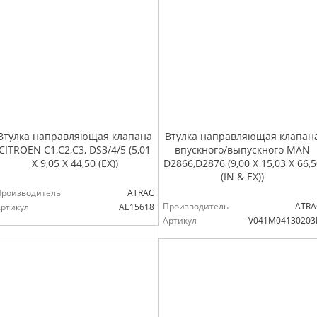
Втулка направляющая клапана
Втулка направляющая клапан
CITROEN C1,C2,C3, DS3/4/5 (5,01
впускного/выпускного MAN
X 9,05 X 44,50 (EX))
D2866,D2876 (9,00 X 15,03 X 66,5
(IN & EX))
Производитель
ATRAC
Производитель
ATRA
ртикул
AE15618
Артикул
V041M04130203