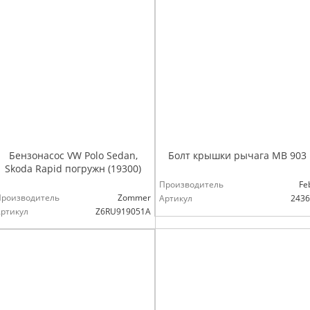
Бензонасос VW Polo Sedan,
Болт крышки рычага MB 903
Skoda Rapid погружн (19300)
Производитель
Fe
Производитель
Zommer
Артикул
2436
ртикул
Z6RU919051A