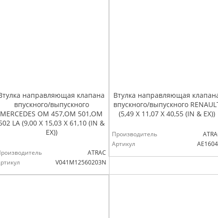
Втулка направляющая клапана
Втулка направляющая клапан
впускного/выпускного
впускного/выпускного RENAUL
MERCEDES OM 457,OM 501,OM
(5,49 X 11,07 X 40,55 (IN & EX))
502 LA (9,00 X 15,03 X 61,10 (IN &
EX))
Производитель
ATRA
Артикул
AE1604
Производитель
ATRAC
ртикул
V041M12560203N