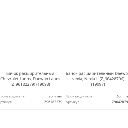
Бачок расширительный
Бачок расширительный Daewo
Chevrolet Lanos, Daewoo Lanos
Nexia, Nexia II (Z_96428796)
(Z_96182279) (19098)
(19097)
Производитель
Zommer
Производитель
Zomme
ртикул
Z96182279
Артикул
Z9642879