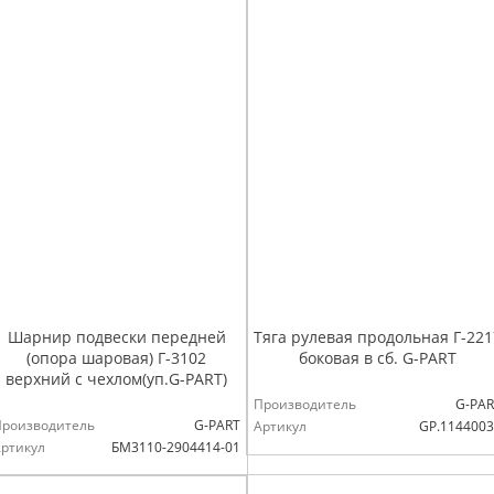
Шарнир подвески передней
Тяга рулевая продольная Г-221
(опора шаровая) Г-3102
боковая в сб. G-PART
верхний с чехлом(уп.G-PART)
Производитель
G-PAR
Производитель
G-PART
Артикул
GP.114400
ртикул
БМ3110-2904414-01