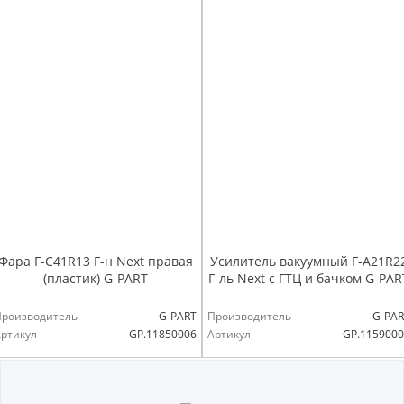
Фара Г-С41R13 Г-н Next правая
Усилитель вакуумный Г-А21R2
(пластик) G-PART
Г-ль Next с ГТЦ и бачком G-PAR
Производитель
G-PART
Производитель
G-PAR
ртикул
GP.11850006
Артикул
GP.115900