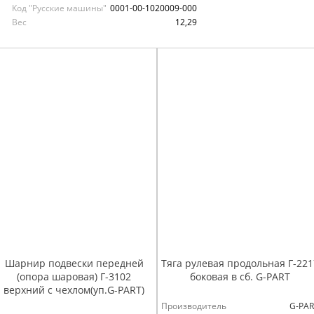
Код "Русские машины"
0001-00-1020009-000
Вес
12,29
Шарнир подвески передней
Тяга рулевая продольная Г-221
(опора шаровая) Г-3102
боковая в сб. G-PART
верхний с чехлом(уп.G-PART)
Производитель
G-PAR