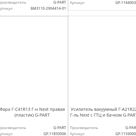
Производитель
G-PART
Артикул
GP.114400
ртикул
БМ3110-2904414-01
Фара Г-С41R13 Г-н Next правая
Усилитель вакуумный Г-А21R2
(пластик) G-PART
Г-ль Next с ГТЦ и бачком G-PAR
Производитель
G-PART
Производитель
G-PAR
ртикул
GP.11850006
Артикул
GP.115900