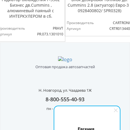
Бизнес дв.Cummins ,
Cummins 2.8 (актуатор) Евро-3 
алюминевый паяный с
0928400802/ SPR0328)
ИНТЕРКУЛЕРОМ в сб.
Производитель
CARTRONI
Производитель
PRAVT
Артикул
CRTR013440
ртикул
PR.073.1301010
Оптовая продажа автозапчастей
Н. Новгород,
ул. Чаадаева 1Ж
8-800-555-40-93
пн - пт с 8:00 до 17:00
Евгения