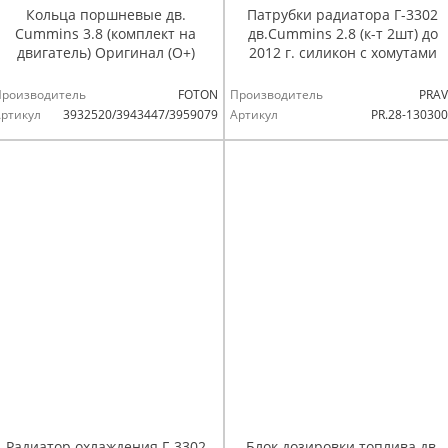
Кольца поршневые дв.
Патрубки радиатора Г-3302
Cummins 3.8 (комплект на
дв.Cummins 2.8 (к-т 2шт) до
двигатель) Оригинал (О+)
2012 г. силикон с хомутами
Производитель
FOTON
Производитель
PRAV
ртикул
3932520/3943447/3959079
Артикул
PR.28-13030
Радиатор охлаждения Г-3302
Блок дозировки топлива дв.