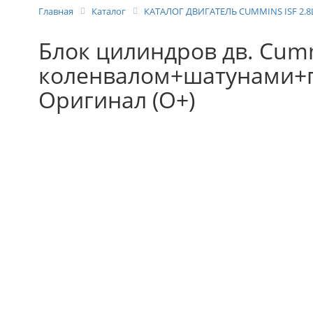
Главная
Каталог
КАТАЛОГ ДВИГАТЕЛЬ СUMMINS ISF 2.8L,
Блок цилиндров дв. Cummin
коленвалом+шатунами+п
Оригинал (О+)