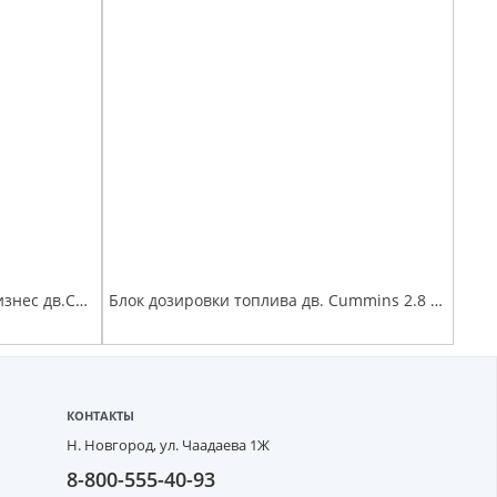
Радиатор охлаждения Г-3302 Бизнес дв.Cummins , алюминевый паяный с ИНТЕРКУЛЕРОМ в сб.
Блок дозировки топлива дв. Cummins 2.8 (актуатор) Евро-3 ( 0928400802/ SPR0328)
КОНТАКТЫ
Н. Новгород,
ул. Чаадаева 1Ж
8-800-555-40-93