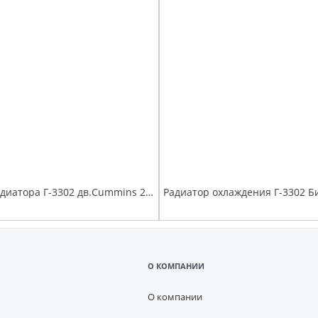
Патрубки радиатора Г-3302 дв.Cummins 2.8 (к-т 2шт) до 2012 г. силикон с хомутами
О КОМПАНИИ
О компании