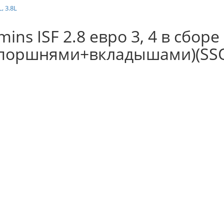
 3.8L
s ISF 2.8 евро 3, 4 в сборе 
оршнями+вкладышами)(SSO1