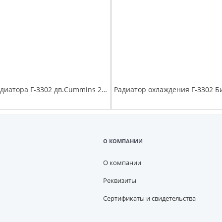
Патрубки радиатора Г-3302 дв.Cummins 2.8 (к-т 2шт) до 2012 г. силикон с хомутами
О КОМПАНИИ
О компании
Реквизиты
Сертификаты и свидетельства