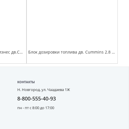
Радиатор охлаждения Г-3302 Бизнес дв.Cummins , алюминевый паяный с ИНТЕРКУЛЕРОМ в сб.
Блок дозировки топлива дв. Cummins 2.8 (актуатор) Евро-3 ( 0928400802/ SPR0328)
КОНТАКТЫ
Н. Новгород,
ул. Чаадаева 1Ж
8-800-555-40-93
пн - пт с 8:00 до 17:00