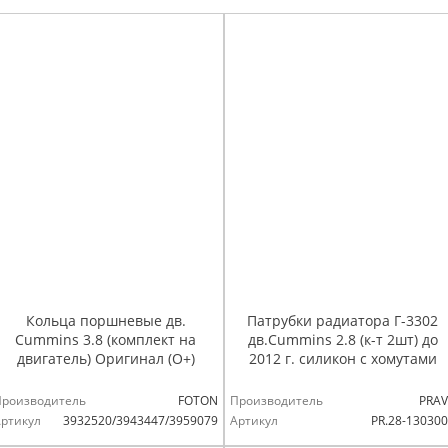
Кольца поршневые дв.
Патрубки радиатора Г-3302
Cummins 3.8 (комплект на
дв.Cummins 2.8 (к-т 2шт) до
двигатель) Оригинал (О+)
2012 г. силикон с хомутами
Производитель
FOTON
Производитель
PRAV
ртикул
3932520/3943447/3959079
Артикул
PR.28-13030