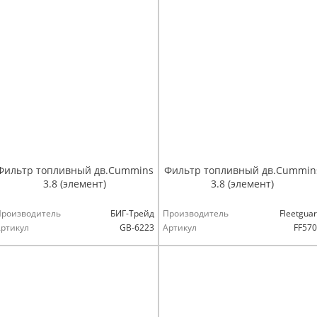
Фильтр топливный дв.Cummins
Фильтр топливный дв.Cummin
3.8 (элемент)
3.8 (элемент)
Производитель
БИГ-Трейд
Производитель
Fleetgua
ртикул
GB-6223
Артикул
FF57