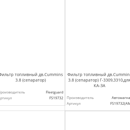
Фильтр топливный дв.Cummins
Фильтр топливный дв.Cummin
3.8 (сепаратор)
3.8 (сепаратор) Г-3309,3310,дл
КА-ЗА
Производитель
Fleetguard
Производитель
Автомагна
ртикул
FS19732
Артикул
FS19732(А