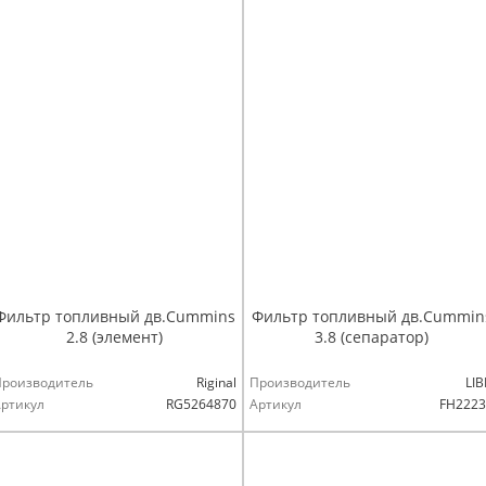
Фильтр топливный дв.Cummins
Фильтр топливный дв.Cummin
2.8 (элемент)
3.8 (сепаратор)
Производитель
Riginal
Производитель
LI
ртикул
RG5264870
Артикул
FH2223