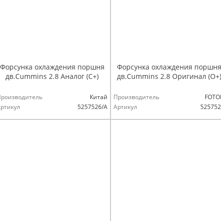
Форсунка охлаждения поршня
Форсунка охлаждения поршн
дв.Cummins 2.8 Аналог (С+)
дв.Cummins 2.8 Оригинал (О+
Производитель
Китай
Производитель
FOTO
ртикул
5257526/A
Артикул
525752