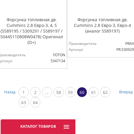
Форсунка топливная дв.
Форсунка топливная дв.
Cummins 2.8 Евро-3, 4, 5
Cummins 2.8 Евро-3, Евро-4
(5589195 / 5309291 / 5589197 /
(аналог 5589197)
S0445110808W0478) Оригинал
(О+)
Производитель
PRAV
Артикул
PR.53092
Производитель
FOTON
ртикул
5347134
Назад
Вперед
1
2
...
58
59
60
61
62
63
64
КАТАЛОГ ТОВАРОВ