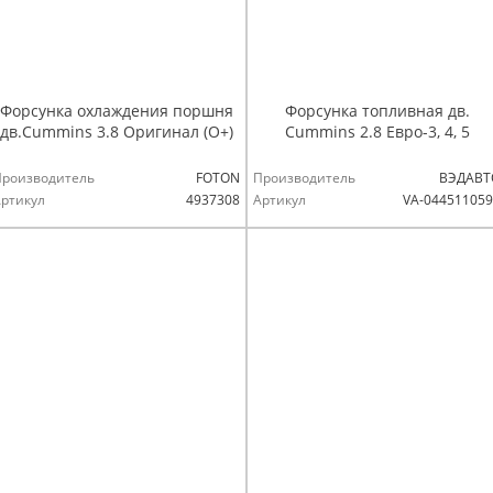
Форсунка охлаждения поршня
Форсунка топливная дв.
дв.Cummins 3.8 Оригинал (О+)
Cummins 2.8 Евро-3, 4, 5
Производитель
FOTON
Производитель
ВЭДАВТ
ртикул
4937308
Артикул
VA-04451105