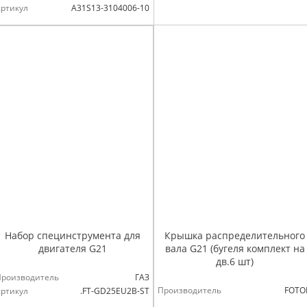
ртикул
А31S13-3104006-10
Набор специнструмента для
Крышка распределительного
двигателя G21
вала G21 (бугеля комплект на
дв.6 шт)
Производитель
ГАЗ
Производитель
FOTO
ртикул
.FT-GD25EU2B-ST