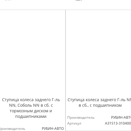
Ступица колеса заднего Г-ль
Ступица колеса заднего Г-ль N
NN, Соболь NN в сб. с
в сб., с подшипником
тормозным диском и
подшипниками
Производитель
РУБИН-АВТ
Артикул
А31S13-31040
Производитель
РУБИН-АВТО