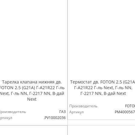
Тарелка клапана нижняя дв.
Термостат дв. FOTON 2.5 (G21A
FOTON 2.5 (G21A) Г-А21R22 Г-ль
Г-А21R22 Г-ль Next, Г-ль NN,
Next, Г-ль NN, Г-2217 NN, В-дай
Г-2217 NN, В-дай Next
Next
Производитель
FOTO
Производитель
ГАЗ
Артикул
PM4000567
ртикул
.РV10002036