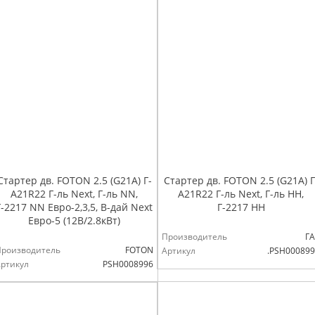
Стартер дв. FOTON 2.5 (G21A) Г-
Стартер дв. FOTON 2.5 (G21A) Г
А21R22 Г-ль Next, Г-ль NN,
А21R22 Г-ль Next, Г-ль НН,
Г-2217 NN Евро-2,3,5, В-дай Next
Г-2217 НН
Евро-5 (12В/2.8кВт)
Производитель
ГА
Производитель
FOTON
Артикул
.PSH00089
ртикул
PSH0008996