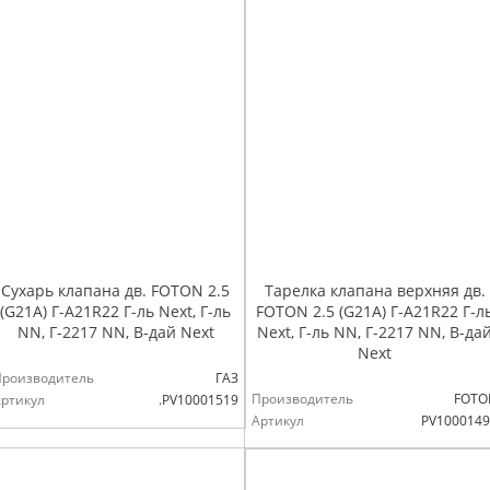
Сухарь клапана дв. FOTON 2.5
Тарелка клапана верхняя дв.
(G21A) Г-А21R22 Г-ль Next, Г-ль
FOTON 2.5 (G21A) Г-А21R22 Г-л
NN, Г-2217 NN, В-дай Next
Next, Г-ль NN, Г-2217 NN, В-да
Next
Производитель
ГАЗ
Производитель
FOTO
ртикул
.РV10001519
Артикул
PV1000149