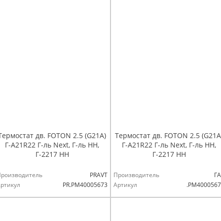
Термостат дв. FOTON 2.5 (G21A)
Термостат дв. FOTON 2.5 (G21A
Г-А21R22 Г-ль Next, Г-ль НН,
Г-А21R22 Г-ль Next, Г-ль НН,
Г-2217 НН
Г-2217 НН
Производитель
PRAVT
Производитель
ГА
ртикул
PR.PM40005673
Артикул
.РМ4000567