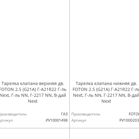
Тарелка клапана верхняя дв.
Тарелка клапана нижняя дв.
FOTON 2.5 (G21A) Г-А21R22 Г-ль
FOTON 2.5 (G21A) Г-А21R22 Г-л
Next, Г-ль NN, Г-2217 NN, В-дай
Next, Г-ль NN, Г-2217 NN, В-да
Next
Next
Производитель
ГАЗ
Производитель
FOTO
ртикул
.РV10001498
Артикул
PV1000203