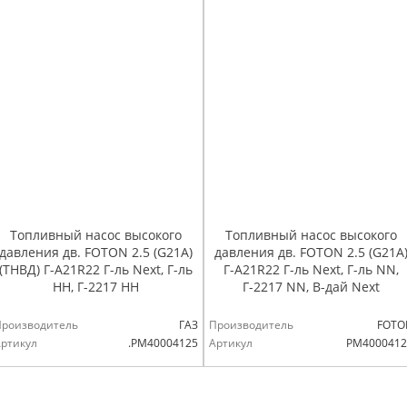
Топливный насос высокого
Топливный насос высокого
давления дв. FOTON 2.5 (G21A)
давления дв. FOTON 2.5 (G21A
(ТНВД) Г-А21R22 Г-ль Next, Г-ль
Г-А21R22 Г-ль Next, Г-ль NN,
НН, Г-2217 НН
Г-2217 NN, В-дай Next
Производитель
ГАЗ
Производитель
FOTO
ртикул
.РМ40004125
Артикул
PM4000412