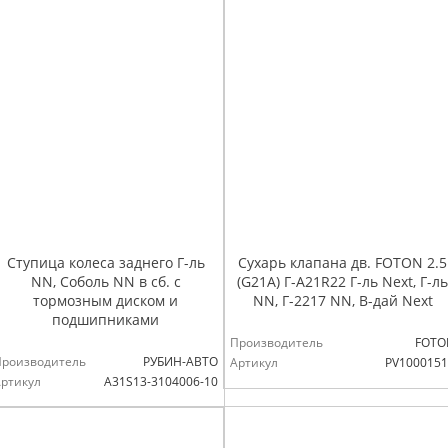
Ступица колеса заднего Г-ль
Сухарь клапана дв. FOTON 2.5
NN, Соболь NN в сб. с
(G21A) Г-А21R22 Г-ль Next, Г-ль
тормозным диском и
NN, Г-2217 NN, В-дай Next
подшипниками
Производитель
FOTO
Производитель
РУБИН-АВТО
Артикул
PV1000151
ртикул
А31S13-3104006-10