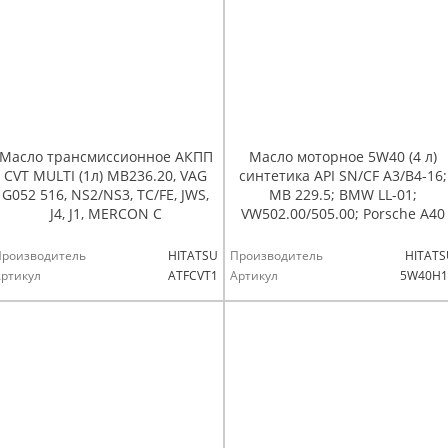
Масло трансмиссионное АКПП
Масло моторное 5W40 (4 л)
CVT MULTI (1л) MB236.20, VAG
синтетика API SN/CF A3/B4-16;
G052 516, NS2/NS3, TC/FE, JWS,
MB 229.5; BMW LL-01;
J4, J1, MERCON C
VW502.00/505.00; Porsche A40
Производитель
HITATSU
Производитель
HITATS
ртикул
ATFCVT1
Артикул
5W40H1