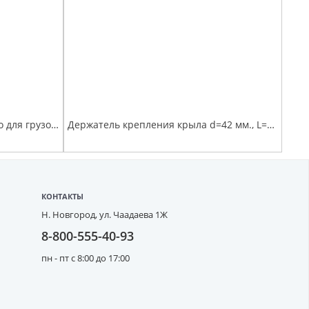
Кронштейн брызговика заднего для грузовых автомобилей (под трубу D 34 мм) 3мм
Держатель крепления крыла d=42 мм., L=620мм.
КОНТАКТЫ
Н. Новгород,
ул. Чаадаева 1Ж
8-800-555-40-93
пн - пт с 8:00 до 17:00