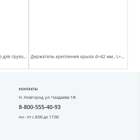
Кронштейн брызговика заднего для грузовых автомобилей (под трубу D 34 мм) 3мм
Держатель крепления крыла d=42 мм., L=620мм.
КОНТАКТЫ
Н. Новгород,
ул. Чаадаева 1Ж
8-800-555-40-93
пн - пт с 8:00 до 17:00