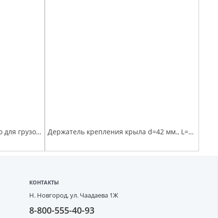
Кронштейн брызговика заднего для грузовых автомобилей (под трубу D 34 мм) 3мм
Держатель крепления крыла d=42 мм., L=620мм.
КОНТАКТЫ
Н. Новгород,
ул. Чаадаева 1Ж
8-800-555-40-93