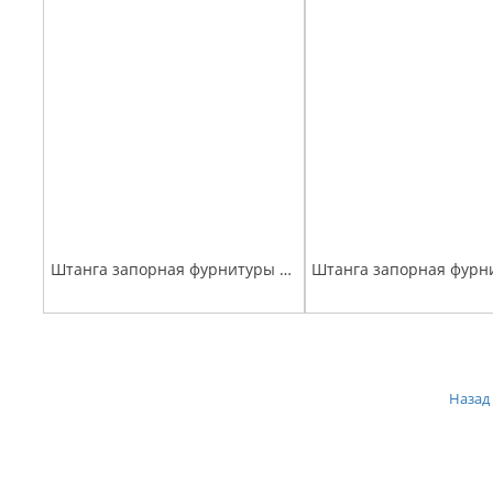
Штанга запорная фурнитуры задних ворот голая ( h-2.3м) (диаметр 22)
Назад