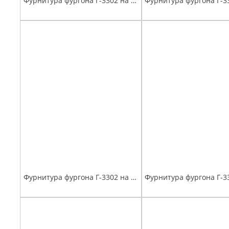
Фурнитура фургона Г-3302 на задние ворота (рукоятка PUSH накладная, запорный механизм на одну сторону под штангу D-22) без штанги
Фурнитура фургона Г-3302 на задние ворота (рукоятка прутковая, запорный механизм на одну сторону под штангу D-22) без штанги