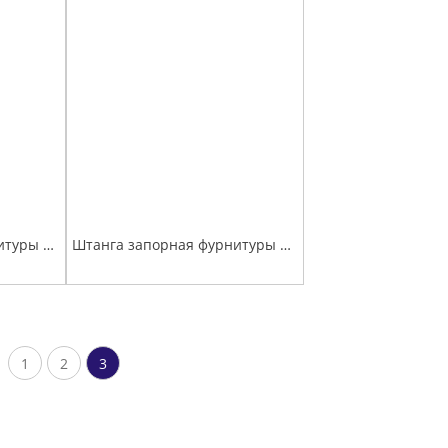
Штанга запорная фурнитуры задних ворот голая ( h-2.7м) (диаметр 27)
Штанга запорная фурнитуры задних ворот с кронштейном рукоятки ( h-2.3 м) (диаметр 22)
1
2
3