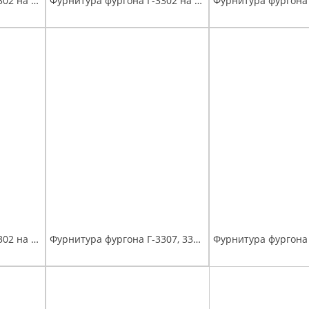
Фурнитура фургона Г-3302 на задние ворота (рукоятка PUSH накладная, запорный механизм на одну сторону под штангу D-22) без штанги
Фурнитура фургона Г-3302 на задние ворота (рукоятка Дельта, запорный механизм на одну сторону под штангу D-22) без штанги
Фурнитура фургона Г-3302 на задние ворота (рукоятка прямая, запорный механизм на одну сторону под штангу D-27) без штанги
Фурнитура фургона Г-3307, 33104, для КА-ЗА на задние ворота (рукоятка Дельта большая) + штанги