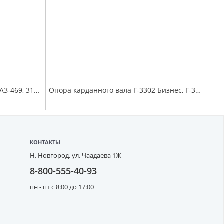
Цилиндр главный сцепления УАЗ-469, 3151 Hunter с бачком
Опора карданного вала Г-3302 Бизнес, Г-3302 в сб. (D=35) (болт, шайба, ст.шайба) с/о до 11.2018 (аналог TIRSAN CB.03517.05.99)
КОНТАКТЫ
Н. Новгород,
ул. Чаадаева 1Ж
8-800-555-40-93
пн - пт с 8:00 до 17:00